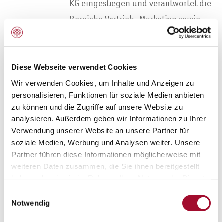
KG eingestiegen und verantwortet die
Bereiche Vertrieb, Marketing sowie
Forschung und Entwicklung.
WEITERLESEN
Diese Webseite verwendet Cookies
Martin Braun optimiert LMIV-Service-Portal
Wir verwenden Cookies, um Inhalte und Anzeigen zu
personalisieren, Funktionen für soziale Medien anbieten
Bereits im Jahr 2014 hat
zu können und die Zugriffe auf unsere Website zu
analysieren. Außerdem geben wir Informationen zu Ihrer
Martin Braun ein online Service-Portal
Verwendung unserer Website an unsere Partner für
installiert, um Kunden im Rahmen der
soziale Medien, Werbung und Analysen weiter. Unsere
Lebensmittelinformationsverordnung
Partner führen diese Informationen möglicherweise mit
weiteren Daten zusammen, die Sie ihnen bereitgestellt
über Produktspezifikationen,
haben oder die sie im Rahmen Ihrer Nutzung der Dienste
Allergenen und Nährwertangaben in
gesammelt haben.
Einwilligungsauswahl
Kenntnis zu setzen.
Notwendig
WEITERLESEN