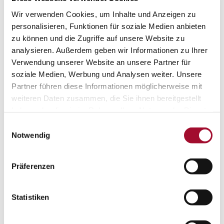
Martin Braun-Gruppe steigt mit Kauf von
Wir verwenden Cookies, um Inhalte und Anzeigen zu
personalisieren, Funktionen für soziale Medien anbieten
Hoff´s Bakery in den US-amerikanischen
zu können und die Zugriffe auf unsere Website zu
Markt ein
analysieren. Außerdem geben wir Informationen zu Ihrer
Verwendung unserer Website an unsere Partner für
Hannover, Februar 2025
soziale Medien, Werbung und Analysen weiter. Unsere
Die Martin Braun-Gruppe, in der die
Partner führen diese Informationen möglicherweise mit
weiteren Daten zusammen, die Sie ihnen bereitgestellt
Nahrungsmittelaktivitäten der
haben oder die sie im Rahmen Ihrer Nutzung der Dienste
Geschwister Oetker Beteiligungen KG
gesammelt haben.
Einwilligungsauswahl
gebündelt sind, gibt die Akquisition
Notwendig
des Unternehmens Hoff´s Bakery mit
Sitz in der Nähe von Boston,
Präferenzen
Massachusetts, bekannt.
WEITERLESEN
Statistiken