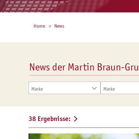
Home
News
News der Martin Braun-Gr
Marke
Marke
Braun (2)
Agrano (5)
Braun (17)
38 Ergebnisse:
Capfruit (4)
Cresco Italia