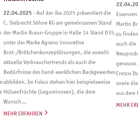
22.04.2
22.04.2025
- Auf der iba 2025 präsentiert die
Essenzen
C. Siebrecht Söhne KG am gemeinsamen Stand
Martin B
h
der Martin Braun-Gruppe in Halle 14 Stand D35,
zu finden
unter der Marke Agrano innovative
auch die 
Brot-/Brötchenkonzeptlösungen, die sowohl
Neuprodu
aktuelle Verbrauchertrends als auch die
genauso 
Bedürfnisse des hand-werklichen Backgewerbes
Cresco It
em
abbilden. Im Fokus stehen hier beispielsweise
sowie di
e
Hülsenfrüchte (Leguminosen), die dem
aus dem 
Wunsch...
MEHR ER
MEHR ERFAHREN