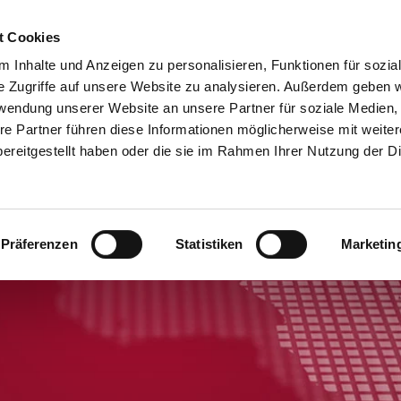
t Cookies
 Inhalte und Anzeigen zu personalisieren, Funktionen für sozia
e Zugriffe auf unsere Website zu analysieren. Außerdem geben w
rwendung unserer Website an unsere Partner für soziale Medien
NEWS
re Partner führen diese Informationen möglicherweise mit weite
ereitgestellt haben oder die sie im Rahmen Ihrer Nutzung der D
iennoiserie/Süße Gebäcke >
Bioreal >
Über uns >
Bio-Produkte >
erzhafte Snacks >
Siebin >
Das Backforum - unsere Eventlocati
Produkte in Kon
Präferenzen
Statistiken
Marketin
rot-/Brötchen-Spezialitäten >
Geschichte >