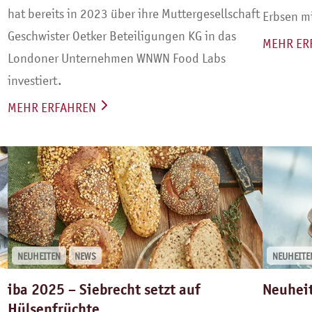
hat bereits in 2023 über ihre Muttergesellschaft
Erbsen mi
Geschwister Oetker Beteiligungen KG in das
MEHR ER
Londoner Unternehmen WNWN Food Labs
investiert.
MEHR ERFAHREN
NEUHEITEN
NEWS
NEUHEITE
iba 2025 – Siebrecht setzt auf
Neuheit
Hülsenfrüchte