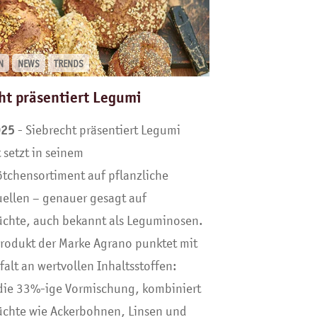
N
NEWS
TRENDS
ht präsentiert Legumi
025
- Siebrecht präsentiert Legumi
 setzt in seinem
ötchensortiment auf pflanzliche
uellen – genauer gesagt auf
üchte, auch bekannt als Leguminosen.
rodukt der Marke Agrano punktet mit
lfalt an wertvollen Inhaltsstoffen:
die 33%-ige Vormischung, kombiniert
üchte wie Ackerbohnen, Linsen und