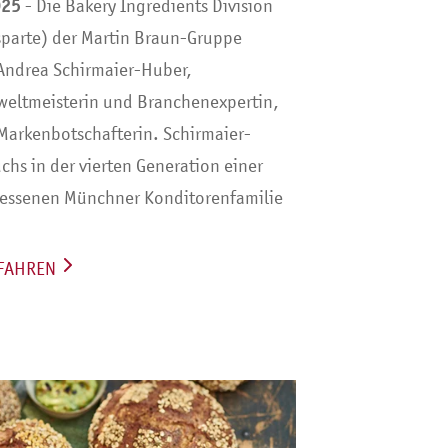
025
- Die Bakery Ingredients Division
sparte) der Martin Braun-Gruppe
Andrea Schirmaier-Huber,
weltmeisterin und Branchenexpertin,
Markenbotschafterin. Schirmaier-
hs in der vierten Generation einer
sessenen Münchner Konditorenfamilie
FAHREN