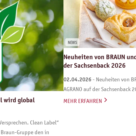
ack (1)
Trends (1
Martin Braun-Gruppe Italia
S.p.A, Italien (1)
Wolf ButterBack KG,
Deutschland (1)
NEWS
Neuheiten von BRAUN un
der Sachsenback 2026
02.04.2026
- Neuheiten von 
AGRANO auf der Sachsenback 
l wird global
MEHR ERFAHREN
 Versprechen. Clean Label“
in Braun-Gruppe den in