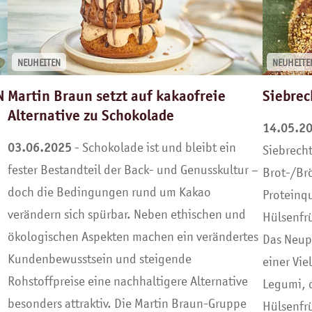
NEUHEITEN
NEUHEITE
N
Martin Braun setzt auf kakaofreie
Siebrec
Alternative zu Schokolade
14.05.2
03.06.2025
- Schokolade ist und bleibt ein
Siebrecht
fester Bestandteil der Back- und Genusskultur –
Brot-/Br
doch die Bedingungen rund um Kakao
Proteinq
verändern sich spürbar. Neben ethischen und
Hülsenfr
ökologischen Aspekten machen ein verändertes
Das Neup
Kundenbewusstsein und steigende
einer Vie
Rohstoffpreise eine nachhaltigere Alternative
Legumi, 
besonders attraktiv. Die Martin Braun-Gruppe
Hülsenfr