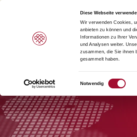
Diese Webseite verwende
Wir verwenden Cookies, um
anbieten zu können und di
Informationen zu Ihrer Ve
PRODUKTE
MARKEN
LEISTUNGEN
und Analysen weiter. Unse
zusammen, die Sie ihnen b
gesammelt haben.
Süße Gebäcke/Desserts >
Agrano >
V
Brot/Brötchen >
Braun >
H
Einwilligungsauswahl
Notwendig
Speiseeis >
Capfruit >
B
Cresco Italia >
Diversi Foods >
Wolf Butterback >