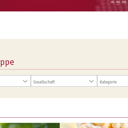
uppe
Gesellschaft
Kategorie
Martin Braun Backmittel und
Corporate
Essenzen KG, Deutschland
Neuheiten
(23)
News (15)
Martin Braun-Gruppe (17)
 (7)
Rezepte (
Martin Braun-Gruppe DE (3)