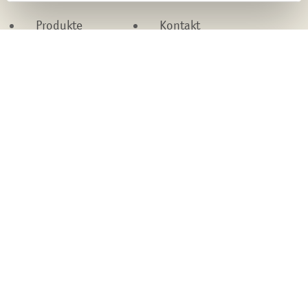
Produkte
Kontakt
Marken
Datenschutz
Leistungen
Cookies
Karriere
Impressum
Über uns
Interner Bereich
Compliance
LkSG
Kontakt
Bei Fragen stehen wir Ihnen jederzeit zur Verfügung
KONTAKTIEREN SIE UNS