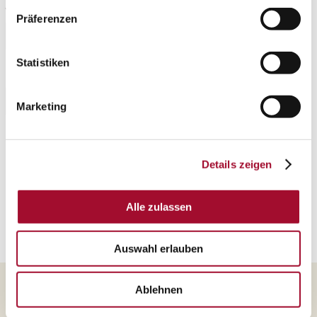
Jahr
Präferenzen
Jahr
Statistiken
Branche
Bitte wählen
Marketing
0
News gefunden.
Details zeigen
Keine Blogbeiträge
Alle zulassen
Die Liste enthält keine Blogbeiträge.
Auswahl erlauben
Ablehnen
Martin Braun-Gruppe