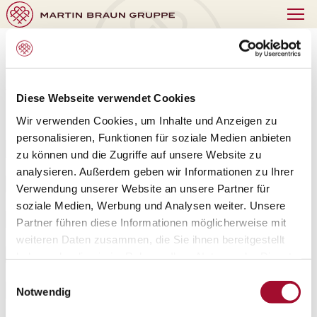
News der Martin Braun-Gruppe
Diese Webseite verwendet Cookies
Filtern:
Wir verwenden Cookies, um Inhalte und Anzeigen zu
personalisieren, Funktionen für soziale Medien anbieten
Blogbeiträge
zu können und die Zugriffe auf unsere Website zu
analysieren. Außerdem geben wir Informationen zu Ihrer
Corporate
Verwendung unserer Website an unsere Partner für
soziale Medien, Werbung und Analysen weiter. Unsere
Marke
Partner führen diese Informationen möglicherweise mit
weiteren Daten zusammen, die Sie ihnen bereitgestellt
Martin Braun-Gruppe
haben oder die sie im Rahmen Ihrer Nutzung der Dienste
gesammelt haben.
Einwilligungsauswahl
Martin Braun-Gruppe DE
Notwendig