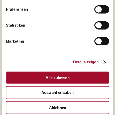
Marken
Datenschutz
Präferenzen
Leistungen
Cookies
Karriere
Impressum
Statistiken
Über uns
Interner Bereich
Compliance
LkSG
Marketing
Details zeigen
Kontakt
Alle zulassen
Bei Fragen stehen wir Ihnen jederzeit zur Verfügung
Auswahl erlauben
KONTAKTIEREN SIE UNS
Ablehnen