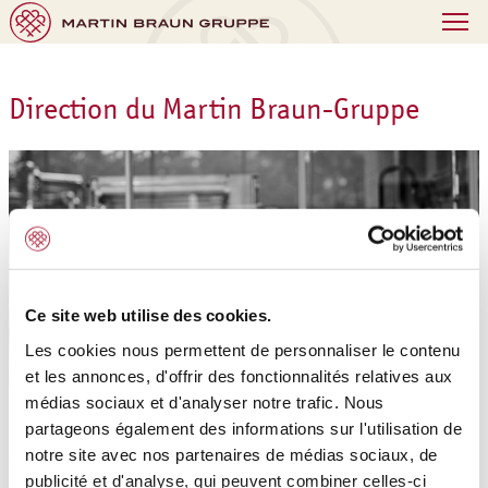
Direction du Martin Braun-Gruppe
Ce site web utilise des cookies.
Les cookies nous permettent de personnaliser le contenu
et les annonces, d'offrir des fonctionnalités relatives aux
médias sociaux et d'analyser notre trafic. Nous
De gauche à droite: Franky De Grave (CFO), Christian
partageons également des informations sur l'utilisation de
notre site avec nos partenaires de médias sociaux, de
Tomasch (COO), Dr. Detlev Krüger (Chairman et CEO),
publicité et d'analyse, qui peuvent combiner celles-ci