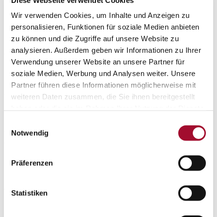
hat, um eine kakaofreie Schokoladen-Alternative
Wir verwenden Cookies, um Inhalte und Anzeigen zu
herzustellen, die geschmacklich überzeugt und sich in
personalisieren, Funktionen für soziale Medien anbieten
der Anwendung wie herkömmliche Schokolade verhält.
zu können und die Zugriffe auf unsere Website zu
Zwei Produkte, werden ab sofort exklusiv von der
analysieren. Außerdem geben wir Informationen zu Ihrer
Verwendung unserer Website an unsere Partner für
Martin Braun Backmittel und Essenzen KG in den
soziale Medien, Werbung und Analysen weiter. Unsere
deutschen Markt eingeführt: Win-Win hell vegan und
Partner führen diese Informationen möglicherweise mit
Win-Win dunkel vegan.
weiteren Daten zusammen, die Sie ihnen bereitgestellt
haben oder die sie im Rahmen Ihrer Nutzung der Dienste
Die Win-Win Produkte bestehen aus fermentierten
gesammelt haben.
Einwilligungsauswahl
Zutaten wie Reis, Johannisbrot oder Erdmandeln –
Notwendig
weitgehend regional bzw. in Europa erhältlich.
Die Produkte kommen in praktischer Chipsform, sind
Präferenzen
leicht zu dosieren und lassen sich 1:1 wie Kuvertüre
verarbeiten. Sie sind vegan, überzeugen mit hoher
Statistiken
Deckkraft, optimaler Fließfähigkeit und feinem