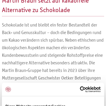
Martin Braun setzt auf kakaofreie
Alternative zu Schokolade
Schokolade ist und bleibt ein fester Bestandteil der
Back- und Genusskultur – doch die Bedingungen rund
um Kakao verändern sich spürbar. Neben ethischen und
ökologischen Aspekten machen ein verändertes
Kundenbewusstsein und steigende Rohstoffpreise eine
nachhaltigere Alternative besonders attraktiv. Die
Martin Braun-Gruppe hat bereits in 2023 über ihre
Muttergesellschaft Geschwister Oetker Beteiligungen
KG in das Londoner Unternehmen WNWN Food Labs
investiert. WNWN Food Labs ist ein Food-Tech-Startup,
das ein hochgradig skalierbares Verfahren entwickelt
Diese Webseite verwendet Cookies