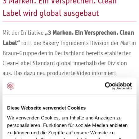
3 Marken. Ein Versprechen. Clean
Label wird global ausgebaut
Mit der Initiative
„3 Marken. Ein Versprechen. Clean
Label“
rollt die
Bakery Ingredients Division der Martin
Braun-Gruppe den in Deutschland bereits etablierten
Clean-Label Standard global innerhalb der Division
aus. Das dazu neu produzierte Video informiert
Interessenten kurz und knapp alle wichtigsten
Informationen zu diesem Thema und untermauert das
Engagement der Gruppe in diesem Bereich.
Diese Webseite verwendet Cookies
Die Initiative ist gleichzeitig ein zentraler Bestandteil
Wir verwenden Cookies, um Inhalte und Anzeigen zu
personalisieren, Funktionen für soziale Medien anbieten
des strategischen Suchfelds
„Better for You“
, das
zu können und die Zugriffe auf unsere Website zu
darauf ausgerichtet ist, Produkte noch natürlicher und