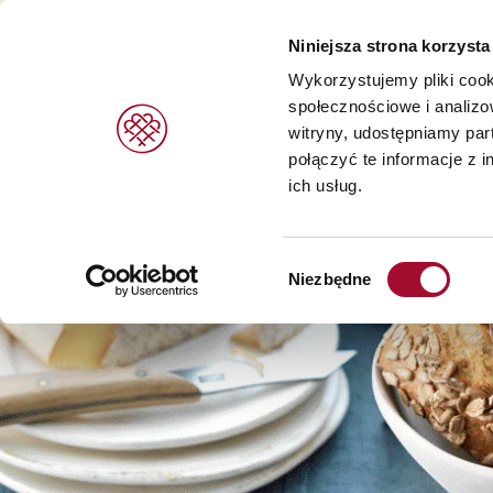
Niniejsza strona korzysta
Wykorzystujemy pliki cook
społecznościowe i analizo
witryny, udostępniamy pa
PRODUKTY
MARKI
USŁUGI
połączyć te informacje z 
ich usług.
Wypieków i deserów >
Agrano >
Wybór
Chleb i bułki >
Braun >
Niezbędne
zgody
Lodów >
Capfruit >
Cresco Italia >
Diversi Foods >
Wolf Butterback >