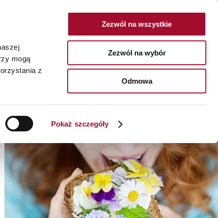
Zezwól na wszystkie
POLSKA
naszej
Zezwól na wybór
erzy mogą
I
O NAS
KARIERA
KONTAKT
orzystania z
SZUKAJ
Odmowa
ukty ekologiczne >
O nas >
dukty w opakowaniach konsumenckich >
Historia >
Pokaż szczegóły