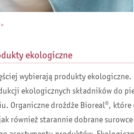
 >
odukty ekologiczne
ściej wybierają produkty ekologiczne
ukcji ekologicznych składników do pie
. Organiczne drożdże Bioreal®, które
 jak również starannie dobrane surowc
go asortymentu produktów. Ekologicz