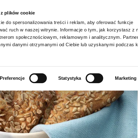
 z plików cookie
ie do spersonalizowania treści i reklam, aby oferować funkcje
wać ruch w naszej witrynie. Informacje o tym, jak korzystasz z 
rtnerom społecznościowym, reklamowym i analitycznym. Partn
AKTUALNOŚC
innymi danymi otrzymanymi od Ciebie lub uzyskanymi podczas k
Viennoiserie/słodkie przekąski >
Dakri >
Prod
Przekąski spożywcze >
Grados >
Pro
Preferencje
Statystyka
Marketing
Specjalności z chleba i bułek >