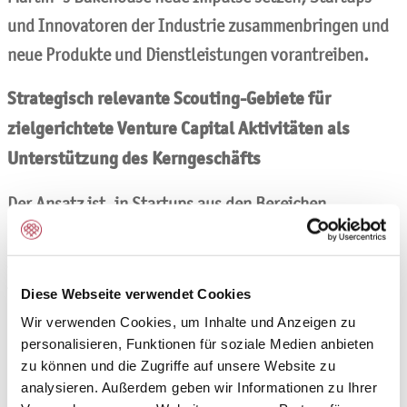
und Innovatoren der Industrie zusammenbringen und
neue Produkte und Dienstleistungen vorantreiben.
Strategisch relevante Scouting-Gebiete für
zielgerichtete Venture Capital Aktivitäten als
Unterstützung des Kerngeschäfts
Der Ansatz ist, in Startups aus den Bereichen
"Alternative Ingredients", "Better-for-You", "Bakery
Application" und "Services and New Ideas" zu
investieren oder auch gemeinsame
Diese Webseite verwendet Cookies
Produktentwicklung zu forcieren.
Wir verwenden Cookies, um Inhalte und Anzeigen zu
personalisieren, Funktionen für soziale Medien anbieten
Unterstützung in der Startup-Suche erhält die Martin
zu können und die Zugriffe auf unsere Website zu
Braun-Gruppe durch eine Partnerschaft mit StartLife,
analysieren. Außerdem geben wir Informationen zu Ihrer
Europas ältesten Start-up-Accelerator im Segment