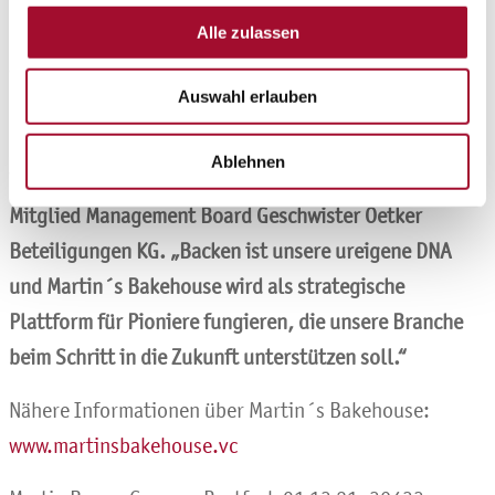
Lebensmittelvorschriften dauert es lange, bis ein
Alle zulassen
neuer, alternativer Rohstoff zugelassen wird. Eine
weitere Herausforderung ist, dass die Verbraucher
Auswahl erlauben
keine Kompromisse bei Textur und Geschmack
eingehen wollen ", erklärt Dr. Detlev Krüger,
Ablehnen
Vorsitzender und CEO der Martin Braun-Gruppe und
Mitglied Management Board Geschwister Oetker
Beteiligungen KG. „Backen ist unsere ureigene DNA
und Martin´s Bakehouse wird als strategische
Plattform für Pioniere fungieren, die unsere Branche
beim Schritt in die Zukunft unterstützen soll.“
Nähere Informationen über Martin´s Bakehouse:
www.martinsbakehouse.vc