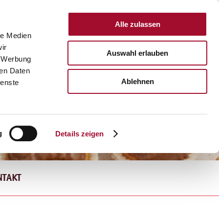
Alle zulassen
DEUTSCHLAND
le Medien
ir
Auswahl erlauben
, Werbung
ren Daten
Ablehnen
ienste
g
Details zeigen
NTAKT