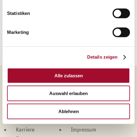
Mit diesem Produkt:
Persi-Füll RSPO SG
Statistiken
Haben Sie Interesse an diesem Rezept? Dann können
Sie sich das hier herunterladen.
Marketing
Rezeptheft-Nummer: 228
REZEPT HERUNTERLADEN
Details zeigen
Alle zulassen
Martin Braun-Gruppe
Auswahl erlauben
Produkte
Kontakt
Marken
Datenschutz
Ablehnen
Leistungen
Cookies
Karriere
Impressum