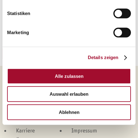
Statistiken
Haben Sie Interesse an diesem Rezept? Dann können
Sie sich das hier herunterladen.
Marketing
Rezeptheft-Nummer: 584
REZEPT HERUNTERLADEN
Details zeigen
Alle zulassen
Martin Braun-Gruppe
Auswahl erlauben
Produkte
Kontakt
Marken
Datenschutz
Ablehnen
Leistungen
Cookies
Karriere
Impressum