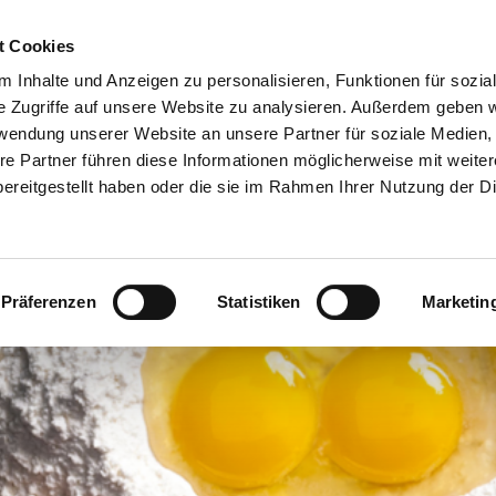
t Cookies
 Inhalte und Anzeigen zu personalisieren, Funktionen für sozia
e Zugriffe auf unsere Website zu analysieren. Außerdem geben w
rwendung unserer Website an unsere Partner für soziale Medien
NEWS
re Partner führen diese Informationen möglicherweise mit weite
ereitgestellt haben oder die sie im Rahmen Ihrer Nutzung der D
iennoiserie/Süße Gebäcke >
Bioreal >
Über uns >
Bio-Produkte >
erzhafte Snacks >
Siebin >
Das Backforum - unsere Eventlocati
Produkte in Kon
Präferenzen
Statistiken
Marketin
rot-/Brötchen-Spezialitäten >
Geschichte >