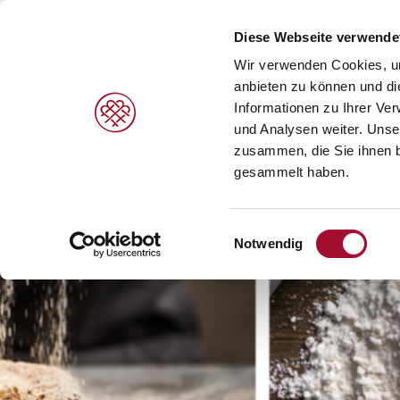
Diese Webseite verwende
Wir verwenden Cookies, um
anbieten zu können und di
Informationen zu Ihrer Ve
PRODUKTE
MARKEN
LEISTUNGEN
und Analysen weiter. Unse
zusammen, die Sie ihnen b
gesammelt haben.
Süße Gebäcke/Desserts >
Agrano >
V
Brot/Brötchen >
Braun >
H
Einwilligungsauswahl
Notwendig
Speiseeis >
Capfruit >
B
Cresco Italia >
Diversi Foods >
Wolf Butterback >