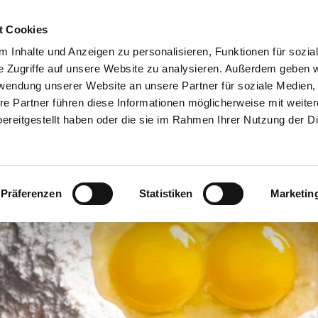
t Cookies
 Inhalte und Anzeigen zu personalisieren, Funktionen für sozia
e Zugriffe auf unsere Website zu analysieren. Außerdem geben w
rwendung unserer Website an unsere Partner für soziale Medien
NEWS
re Partner führen diese Informationen möglicherweise mit weite
ereitgestellt haben oder die sie im Rahmen Ihrer Nutzung der D
iennoiserie/Süße Gebäcke >
Bioreal >
Über uns >
Bio-Produkte >
erzhafte Snacks >
Siebin >
Das Backforum - unsere Eventlocati
Produkte in Kon
Präferenzen
Statistiken
Marketin
rot-/Brötchen-Spezialitäten >
Geschichte >