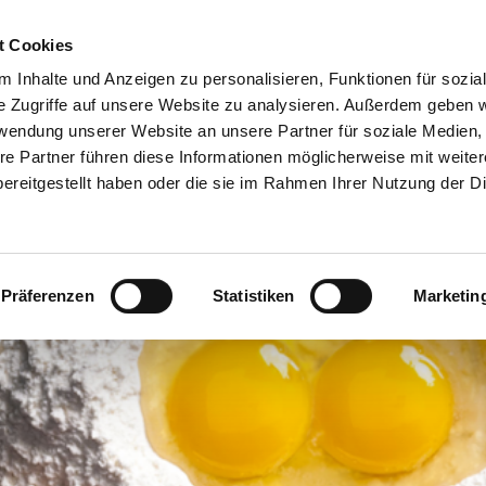
t Cookies
 Inhalte und Anzeigen zu personalisieren, Funktionen für sozia
e Zugriffe auf unsere Website zu analysieren. Außerdem geben w
rwendung unserer Website an unsere Partner für soziale Medien
NEWS
re Partner führen diese Informationen möglicherweise mit weite
ereitgestellt haben oder die sie im Rahmen Ihrer Nutzung der D
iennoiserie/Süße Gebäcke >
Bioreal >
Über uns >
Bio-Produkte >
erzhafte Snacks >
Siebin >
Das Backforum - unsere Eventlocati
Produkte in Kon
Präferenzen
Statistiken
Marketin
rot-/Brötchen-Spezialitäten >
Geschichte >