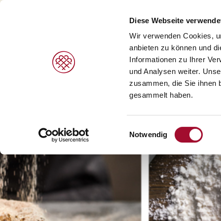
Diese Webseite verwende
Wir verwenden Cookies, um
anbieten zu können und di
Informationen zu Ihrer Ve
PRODUKTE
MARKEN
LEISTUNGEN
und Analysen weiter. Unse
zusammen, die Sie ihnen b
gesammelt haben.
Süße Gebäcke/Desserts >
Agrano >
V
Brot/Brötchen >
Braun >
H
Einwilligungsauswahl
Notwendig
Speiseeis >
Capfruit >
B
Cresco Italia >
Diversi Foods >
Wolf Butterback >