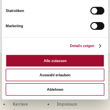
Statistiken
Haben Sie Interesse an diesem Rezept? Dann können
Sie sich das hier herunterladen.
Marketing
Rezeptheft-Nummer: 571
REZEPT HERUNTERLADEN
Details zeigen
Alle zulassen
Martin Braun-Gruppe
Auswahl erlauben
Produkte
Kontakt
Marken
Datenschutz
Ablehnen
Leistungen
Cookies
Karriere
Impressum