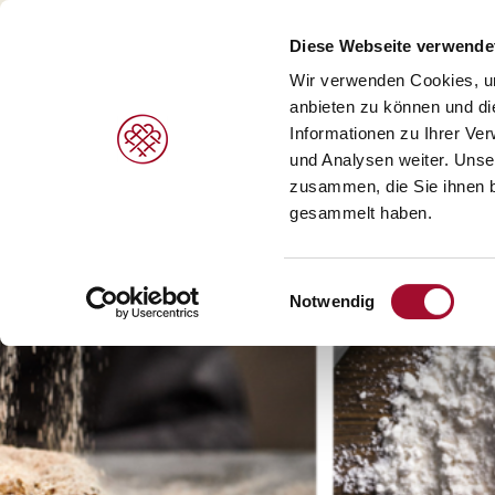
Diese Webseite verwende
Wir verwenden Cookies, um
anbieten zu können und di
Informationen zu Ihrer Ve
PRODUKTE
MARKEN
LEISTUNGEN
und Analysen weiter. Unse
zusammen, die Sie ihnen b
gesammelt haben.
Süße Gebäcke/Desserts >
Agrano >
V
Brot/Brötchen >
Braun >
H
Einwilligungsauswahl
Notwendig
Speiseeis >
Capfruit >
B
Cresco Italia >
Diversi Foods >
Wolf Butterback >