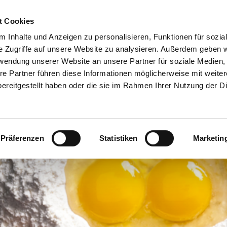
t Cookies
 Inhalte und Anzeigen zu personalisieren, Funktionen für sozia
e Zugriffe auf unsere Website zu analysieren. Außerdem geben w
rwendung unserer Website an unsere Partner für soziale Medien
NEWS
re Partner führen diese Informationen möglicherweise mit weite
ereitgestellt haben oder die sie im Rahmen Ihrer Nutzung der D
iennoiserie/Süße Gebäcke >
Bioreal >
Über uns >
Bio-Produkte >
erzhafte Snacks >
Siebin >
Das Backforum - unsere Eventlocati
Produkte in Kon
Präferenzen
Statistiken
Marketin
rot-/Brötchen-Spezialitäten >
Geschichte >