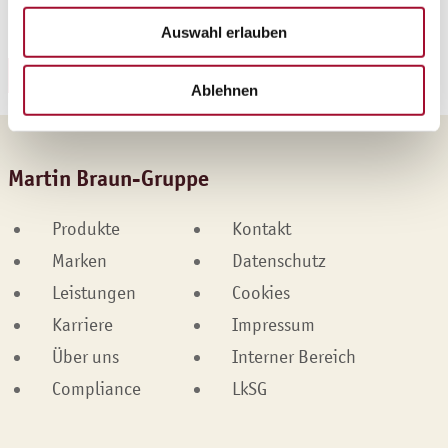
Sie sich das hier herunterladen.
Auswahl erlauben
REZEPT HERUNTERLADEN
Ablehnen
Martin Braun-Gruppe
Produkte
Kontakt
Marken
Datenschutz
Leistungen
Cookies
Karriere
Impressum
Über uns
Interner Bereich
Compliance
LkSG