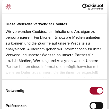
die Bündelung des deutschen Geschäfts der Marken
Agrano, Siebin, Rau, Braun, Cresco Italia und Capfruit
unter dem Dach der Martin Braun Backmittel und
Diese Webseite verwendet Cookies
Essenzen KG erhalten Kundinnen und Kunden die
Wir verwenden Cookies, um Inhalte und Anzeigen zu
gesamte Produktpalette und Serviceleistungen ab
personalisieren, Funktionen für soziale Medien anbieten
Herbst aus einer Hand. Für Kundinnen und Kunden
zu können und die Zugriffe auf unsere Website zu
analysieren. Außerdem geben wir Informationen zu Ihrer
bleibt alles wie gewohnt. „Die Qualität unserer
Verwendung unserer Website an unsere Partner für
Produkte, unsere Zuverlässigkeit, die bekannten
soziale Medien, Werbung und Analysen weiter. Unsere
Rahmenbedingungen sowie die bisherigen
Partner führen diese Informationen möglicherweise mit
weiteren Daten zusammen, die Sie ihnen bereitgestellt
Distributionswege ändern sich nicht.“ So Gerrit Rosch,
haben oder die sie im Rahmen Ihrer Nutzung der Dienste
Managing Director der Martin Braun Backmittel und
gesammelt haben.
Einwilligungsauswahl
Essenzen KG und Thomas Nolte, Geschäftsleitung der C.
Notwendig
Siebrecht Söhne KG.
Präferenzen