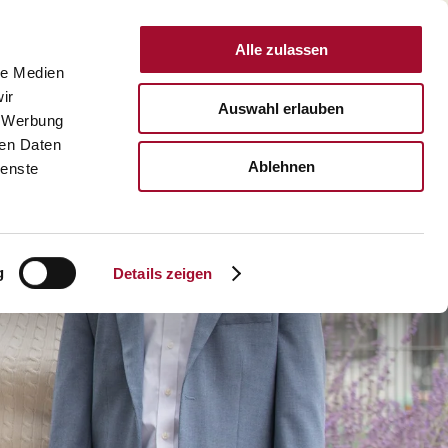
Alle zulassen
DEUTSCHLAND
le Medien
ir
Auswahl erlauben
, Werbung
ÜBER UNS
KARRIERE
KONTAKT
ren Daten
SUCHE
Ablehnen
ienste
Martin Braun Backmittel und Essenzen KG >
on >
sumentenverpackungen >
Martin's Bakehouse >
g
Details zeigen