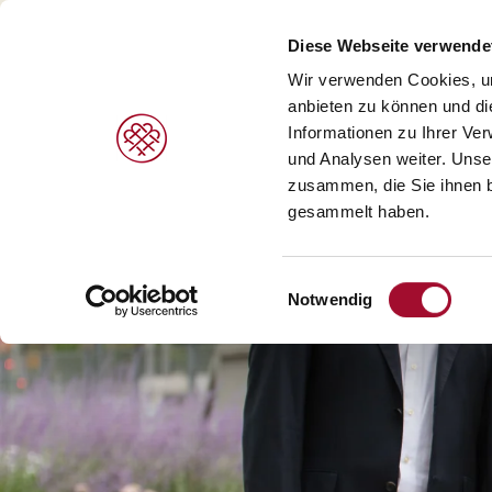
Diese Webseite verwende
Wir verwenden Cookies, um
anbieten zu können und di
Informationen zu Ihrer Ve
PRODUKTE
MARKEN
LEISTUNGEN
und Analysen weiter. Unse
zusammen, die Sie ihnen b
gesammelt haben.
Süße Gebäcke/Desserts >
Agrano >
V
Brot/Brötchen >
Braun >
H
Einwilligungsauswahl
Notwendig
Speiseeis >
Capfruit >
B
Cresco Italia >
Diversi Foods >
Wolf Butterback >