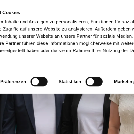
t Cookies
 Inhalte und Anzeigen zu personalisieren, Funktionen für sozia
e Zugriffe auf unsere Website zu analysieren. Außerdem geben w
rwendung unserer Website an unsere Partner für soziale Medien
NEWS
re Partner führen diese Informationen möglicherweise mit weite
ereitgestellt haben oder die sie im Rahmen Ihrer Nutzung der D
iennoiserie/Süße Gebäcke >
Bioreal >
Über uns >
Bio-Produkte >
erzhafte Snacks >
Siebin >
Das Backforum - unsere Eventlocati
Produkte in Kon
Präferenzen
Statistiken
Marketin
rot-/Brötchen-Spezialitäten >
Geschichte >