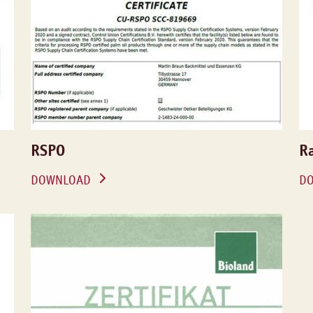
RSPO
Ra
DOWNLOAD
D