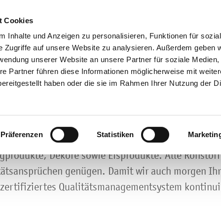
t Cookies
 Inhalte und Anzeigen zu personalisieren, Funktionen für sozia
Zertifikate
e Zugriffe auf unsere Website zu analysieren. Außerdem geben w
rwendung unserer Website an unsere Partner für soziale Medien
NEWS
re Partner führen diese Informationen möglicherweise mit weite
ereitgestellt haben oder die sie im Rahmen Ihrer Nutzung der D
iennoiserie/Süße Gebäcke >
Bioreal >
Über uns >
Bio-Produkte >
et die Devise bei MARTIN BRAUN, das galt auch sch
einbackmitteln gegründet wurde. Heute umfasst die 
erzhafte Snacks >
Siebin >
Das Backforum - unsere Eventloc
Produkte in Kon
Präferenzen
Statistiken
Marketin
nten Aromen, Füllungen, Sahnestandmittel, Feinback
rot-/Brötchen-Spezialitäten >
Geschichte >
igprodukte, Dekore sowie Eisprodukte. Alle Rohstoff
tätsansprüchen genügen. Damit wir auch morgen Ih
 zertifiziertes Qualitätsmanagementsystem kontinuie