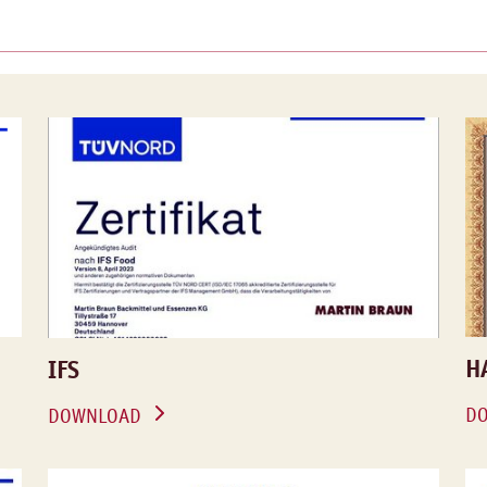
H
IFS
D
DOWNLOAD