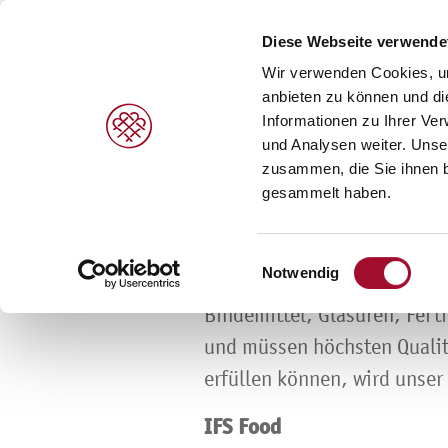
Diese Webseite verwende
Wir verwenden Cookies, um
Home
Martin Braun Backmittel und Essenzen KG >
anbieten zu können und di
Informationen zu Ihrer Ve
PRODUKTE
MARKEN
LEISTUNGEN
Zertifikate
und Analysen weiter. Unse
zusammen, die Sie ihnen b
gesammelt haben.
Süße Gebäcke/Desserts >
Agrano >
V
"Qualität aus Prinzip"
laut
1931 zur Herstellung von F
Brot/Brötchen >
Braun >
H
Einwilligungsauswahl
Notwendig
1.000 Artikel in den Segme
Speiseeis >
Capfruit >
B
Bindemittel, Glasuren, Fert
Cresco Italia >
und müssen höchsten Quali
Diversi Foods >
erfüllen können, wird unser
Wolf Butterback >
IFS Food