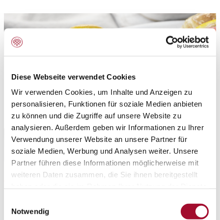
Diese Webseite verwendet Cookies
Wir verwenden Cookies, um Inhalte und Anzeigen zu
personalisieren, Funktionen für soziale Medien anbieten
zu können und die Zugriffe auf unsere Website zu
analysieren. Außerdem geben wir Informationen zu Ihrer
Verwendung unserer Website an unsere Partner für
soziale Medien, Werbung und Analysen weiter. Unsere
Partner führen diese Informationen möglicherweise mit
weiteren Daten zusammen, die Sie ihnen bereitgestellt
Anwendungsbereich:
haben oder die sie im Rahmen Ihrer Nutzung der Dienste
Aligel (säurefest) für Tortenguss, Tortenfüllungen,
gesammelt haben.
Einwilligungsauswahl
Notwendig
Gelee-Einlagen, Wein- und Fruchtsaftgelees.