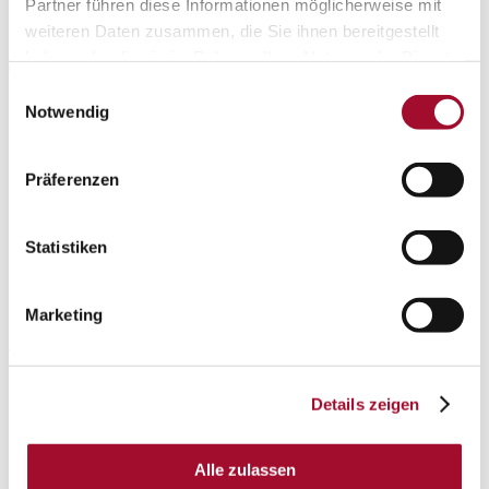
Partner führen diese Informationen möglicherweise mit
Füllungen.
weiteren Daten zusammen, die Sie ihnen bereitgestellt
haben oder die sie im Rahmen Ihrer Nutzung der Dienste
Vorteile:
gesammelt haben.
Einwilligungsauswahl
Notwendig
Frei von Konservierungsstoffen
Geschmeidige Konsistenz
Präferenzen
Hohe Streich- und Dressierfähigkeit
Statistiken
Typischer Mandelgeschmack
Clean Label-Eignung
Marketing
Artikel-Nr. 2396010, 10 kg im Eimer
Details zeigen
Alle zulassen