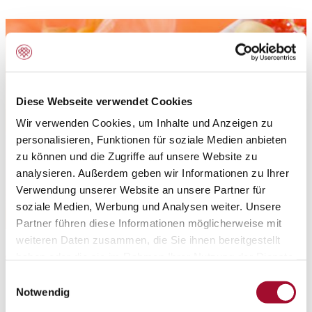
Diese Webseite verwendet Cookies
Wir verwenden Cookies, um Inhalte und Anzeigen zu
personalisieren, Funktionen für soziale Medien anbieten
zu können und die Zugriffe auf unsere Website zu
analysieren. Außerdem geben wir Informationen zu Ihrer
Verwendung unserer Website an unsere Partner für
soziale Medien, Werbung und Analysen weiter. Unsere
Partner führen diese Informationen möglicherweise mit
weiteren Daten zusammen, die Sie ihnen bereitgestellt
Anwendungsbereich:
haben oder die sie im Rahmen Ihrer Nutzung der Dienste
gesammelt haben.
Einwilligungsauswahl
Konditorei Paste zum Aromatisieren von Sahne-,
Notwendig
Sahnecreme-, Creme- und Pralinenfüllungen sowie